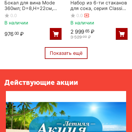
Бокал для вина Mode
Набор из 6-ти стаканов
360мл; D=8,H=22см,
для сока, серия Classic,
Rona
440 мл, Rona
0.0
0.0
В наличии
В наличии
2 999
₽
65
976
₽
00
3 529
₽
00
Показать ещё
Действующие акции