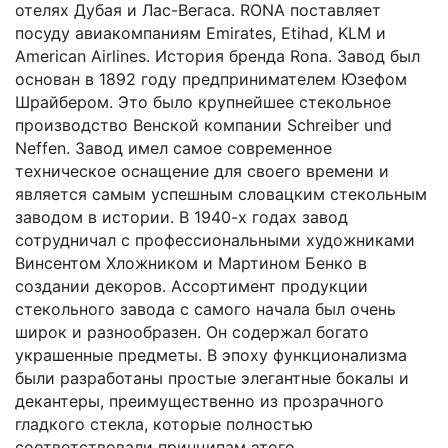
отелях Дубая и Лас-Вегаса. RONA поставляет
посуду авиакомпаниям Emirates, Etihad, KLM и
American Airlines. История бренда Rona. Завод был
основан в 1892 году предпринимателем Юзефом
Шрайбером. Это было крупнейшее стекольное
производство Венской компании Schreiber und
Neffen. Завод имел самое современное
техническое оснащение для своего времени и
является самым успешным словацким стекольным
заводом в истории. В 1940-х годах завод
сотрудничал с профессиональными художниками
Винсентом Хложником и Мартином Бенко в
создании декоров. Ассортимент продукции
стекольного завода с самого начала был очень
широк и разнообразен. Он содержал богато
украшенные предметы. В эпоху функционализма
были разработаны простые элегантные бокалы и
декантеры, преимущественно из прозрачного
гладкого стекла, которые полностью
соответствовали принципам этого