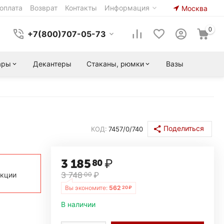
оплата
Возврат
Контакты
Информация
Москва
0
+7(800)707-05-73
ары
Декантеры
Стаканы, рюмки
Вазы
Поделиться
КОД:
7457/0/740
3 185
₽
80
3 748
₽
акции
00
Вы экономите:
562
20
₽
В наличии