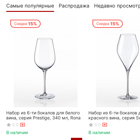
Самые популярные
Распродажа
Недавно просмот
15%
15%
Скидка
Скидка
Набор из 6-ти бокалов для белого
Набор из 6-ти бокалов 
вина, серия Prestige, 340 мл, Rona
красного вина, серия S
мл, Rona
0.0
0.0
В наличии
В наличии