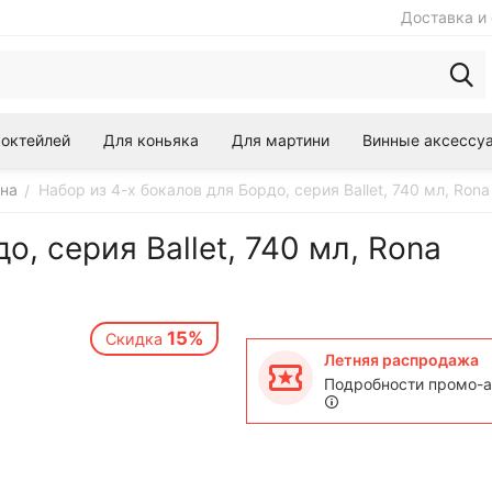
Доставка и 
коктейлей
Для коньяка
Для мартини
Винные аксессу
ина
Набор из 4-х бокалов для Бордо, серия Ballet, 740 мл, Rona
/
о, серия Ballet, 740 мл, Rona
15%
Скидка
Летняя распродажа
Подробности промо-