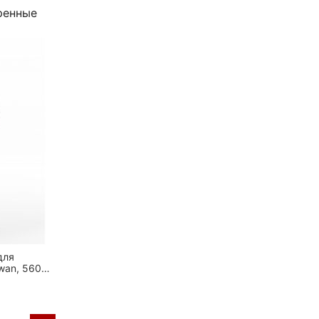
ренные
для
wan, 560