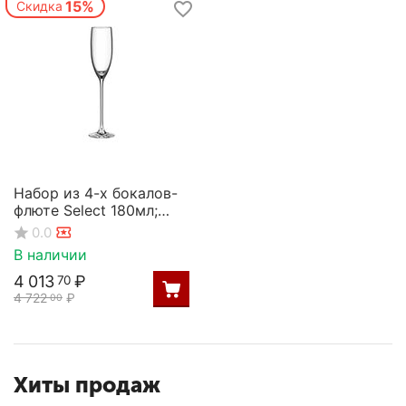
15%
Скидка
Набор из 4-х бокалов-
флюте Select 180мл;
D=48/65,H=275мм,
0.0
Rona
В наличии
4 013
₽
70
4 722
₽
00
Хиты продаж