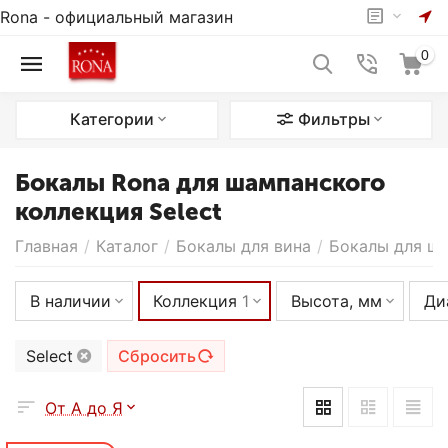
Rona - официальный магазин
0
Категории
Фильтры
Бокалы Rona для шампанского
коллекция Select
Главная
/
Каталог
/
Бокалы для вина
/
Бокалы для ш
В наличии
Коллекция
1
Высота, мм
Ди
Select
Сбросить
От А до Я