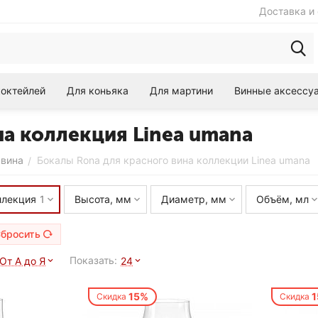
Доставка и 
коктейлей
Для коньяка
Для мартини
Винные аксессу
на коллекция Linea umana
 вина
Бокалы Rona для красного вина коллекции Linea umana
/
ллекция
1
Высота, мм
Диаметр, мм
Объём, мл
бросить
Показать:
От А до Я
24
15%
Скидка
Скидка