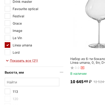
Drink master
Favourite optical
Festival
Grace
Image
Le Vin
Linea umana
Lord
Набор из 6-ти бокало
Magnum
Показать все (21)
Linea umana, 0, 9л; D
2см, Rona
Martina
0.0
Высота, мм
В наличии
Medea
10 645
₽
Mode
40
12 524
Mondo
113
Nick&Nora
120
Orbital