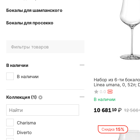
Бокалы для шампанского
Бокалы для просекко
Фильтры товаров
В наличии
В наличии
Набор из 6-ти бокало
Linea umana, 0, 52л; 
H=246мм, Rona
0.0
Коллекция (1)
В наличии
10 681
₽
10
12 566
Charisma
15%
Скидка
Diverto