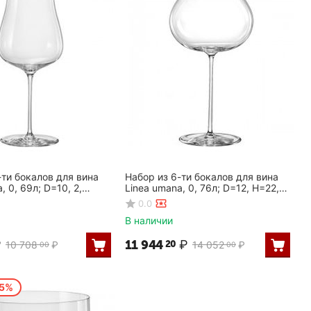
-ти бокалов для вина
Набор из 6-ти бокалов для вина
, 0, 69л; D=10, 2,
Linea umana, 0, 76л; D=12, H=22,
 Rona
4см, Rona
0.0
В наличии
₽
11 944
₽
20
10 708
₽
14 052
₽
00
00
15%