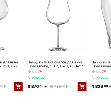
в для вина
Набор из 6-ти бокалов для вина
Набор из 6
=12, 3, H=23,
Linea umana, 1, 1 л; D=11, 6, H=27,
Linea uman
5см, Rona
H=113мм, 
0.0
0.0
В наличии
В наличии
8 870
₽
4 828
60
00
₽
10 436
₽
00
00