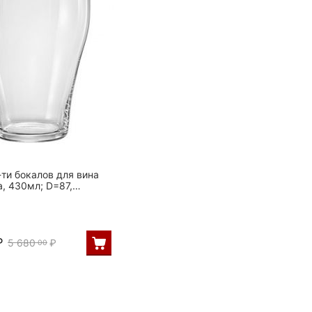
-ти бокалов для вина
a, 430мл; D=87,
Rona
₽
5 680
₽
00