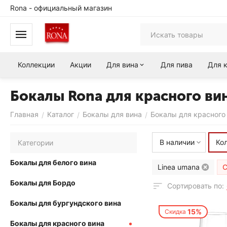
Rona - официальный магазин
Коллекции
Акции
Для вина
Для пива
Для 
Бокалы Rona для красного ви
Главная
Каталог
Бокалы для вина
Бокалы для красного
/
/
/
В наличии
Ко
Категории
Бокалы для белого вина
Linea umana
С
Бокалы для Бордо
Сортировать по:
Бокалы для бургундского вина
15%
Скидка
Бокалы для красного вина