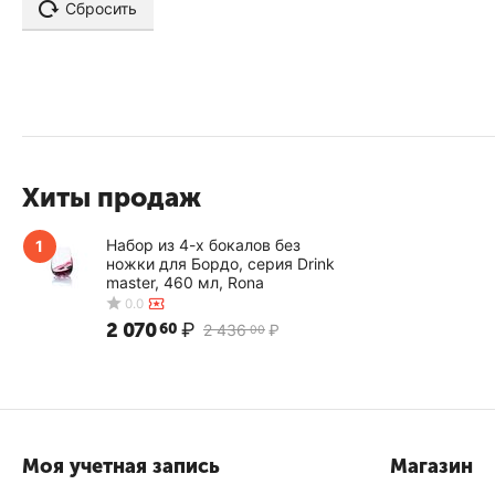
Сбросить
660
670
680
690
70
760
Хиты продаж
770
Набор из 4-х бокалов без
1
890
ножки для Бордо, серия Drink
master, 460 мл, Rona
900
2 070
₽
60
2 436
₽
00
Моя учетная запись
Магазин