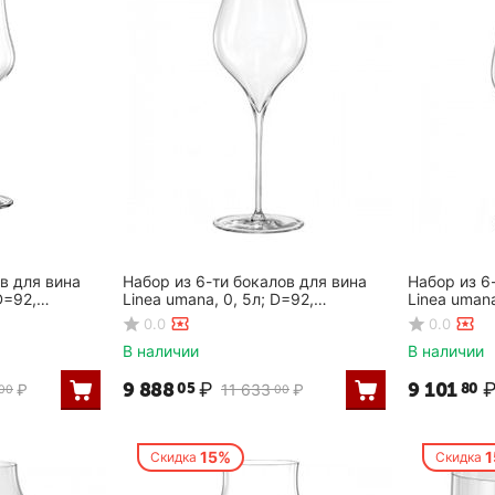
в для вина
Набор из 6-ти бокалов для вина
Набор из 6
D=92,
Linea umana, 0, 5л; D=92,
Linea umana
H=247мм, Rona
H=24, 3см,
0.0
0.0
В наличии
В наличии
9 888
₽
9 101
05
80
₽
11 633
₽
00
00
15%
Скидка
Скидка