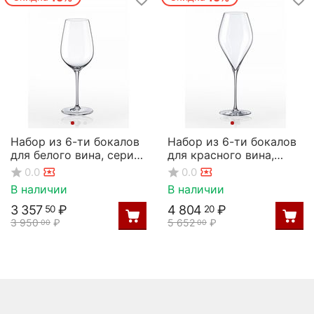
Набор из 6-ти бокалов
Набор из 6-ти бокалов
для белого вина, серия
для красного вина,
Prestige, 340 мл, Rona
серия Swan, 560 мл,
0.0
0.0
Rona
В наличии
В наличии
3 357
₽
4 804
₽
50
20
3 950
₽
5 652
₽
00
00