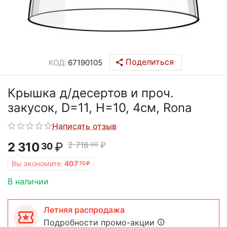
Поделиться
КОД:
67190105
Крышка д/десертов и проч.
закусок, D=11, H=10, 4см, Rona
Написать отзыв
2 310
₽
2 718
₽
00
30
Вы экономите:
407
70
₽
В наличии
Летняя распродажа
Подробности промо-акции