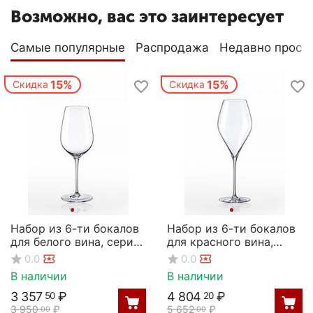
Возможно, вас это заинтересует
Самые популярные
Распродажа
Недавно просм
15%
15%
Скидка
Скидка
Набор из 6-ти бокалов
Набор из 6-ти бокалов
для белого вина, серия
для красного вина,
Prestige, 340 мл, Rona
серия Swan, 560 мл,
0.0
0.0
Rona
В наличии
В наличии
3 357
₽
4 804
₽
50
20
3 950
₽
5 652
₽
00
00