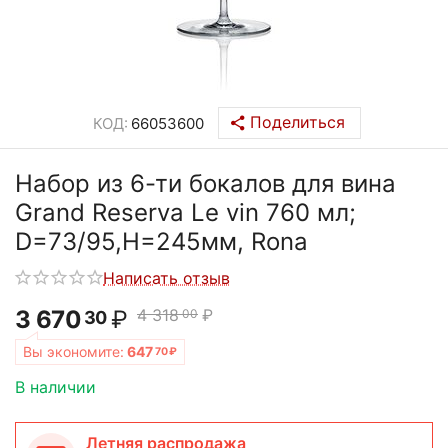
Поделиться
КОД:
66053600
Набор из 6-ти бокалов для вина
Grand Reserva Le vin 760 мл;
D=73/95,H=245мм, Rona
Написать отзыв
3 670
₽
4 318
₽
00
30
Вы экономите:
647
70
₽
В наличии
Летняя распродажа