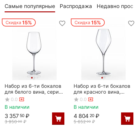
Самые популярные
Распродажа
Недавно просм
15%
15%
Скидка
Скидка
Набор из 6-ти бокалов
Набор из 6-ти бокалов
для белого вина, серия
для красного вина,
Prestige, 340 мл, Rona
серия Swan, 560 мл,
0.0
0.0
Rona
В наличии
В наличии
3 357
₽
4 804
₽
50
20
3 950
₽
5 652
₽
00
00