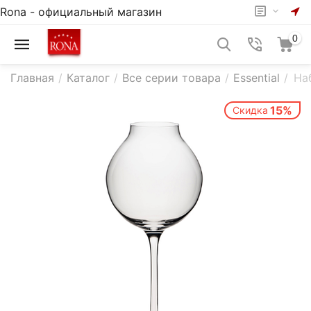
Rona - официальный магазин
0
Главная
/
Каталог
/
Все серии товара
/
Essential
/
На
15%
Скидка