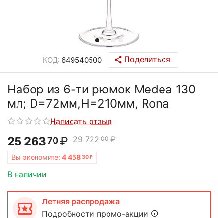
Поделиться
КОД:
649540500
Набор из 6-ти рюмок Medea 130
мл; D=72мм,H=210мм, Rona
Написать отзыв
25 263
₽
29 722
₽
00
70
Вы экономите:
4 458
30
₽
В наличии
Летняя распродажа
Подробности промо-акции