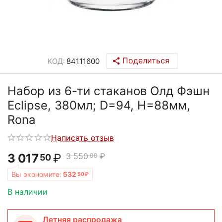
Поделиться
КОД:
84111600
Набор из 6-ти стаканов Олд Фэшн
Eclipse, 380мл; D=94, H=88мм,
Rona
Написать отзыв
3 017
₽
3 550
₽
00
50
Вы экономите:
532
50
₽
В наличии
Летняя распродажа