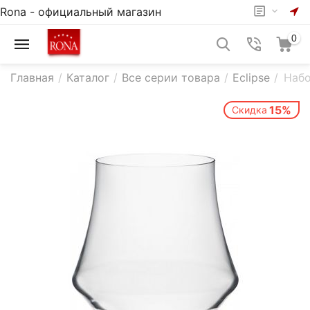
Rona - официальный магазин
0
Главная
/
Каталог
/
Все серии товара
/
Eclipse
/
Набо
15%
Скидка