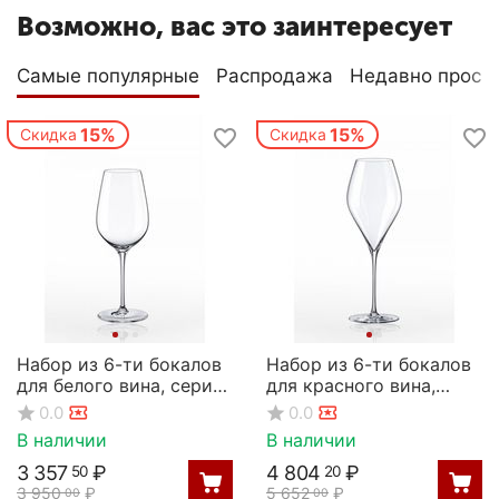
Возможно, вас это заинтересует
Самые популярные
Распродажа
Недавно просм
15%
15%
Скидка
Скидка
Набор из 6-ти бокалов
Набор из 6-ти бокалов
для белого вина, серия
для красного вина,
Prestige, 340 мл, Rona
серия Swan, 560 мл,
0.0
0.0
Rona
В наличии
В наличии
3 357
₽
4 804
₽
50
20
3 950
₽
5 652
₽
00
00