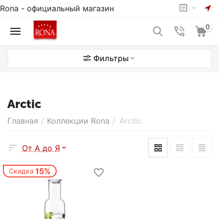
Rona - официальный магазин
0
Фильтры
Arctic
Главная
/
Коллекции Rona
/
Arctic
От А до Я
15%
Скидка