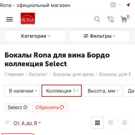
Rona - официальный магазин
0
Категории
Фильтры
Бокалы Rona для вина Бордо
коллекция Select
Главная
/
Каталог
/
Бокалы для вина
/
Бокалы для Б
В наличии
Коллекция
1
Высота, мм
Ди
Select
Сбросить
От А до Я