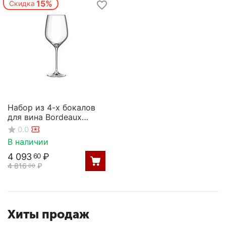
15%
Скидка
Набор из 4-х бокалов
для вина Bordeaux
Select 670мл;
0.0
D=78/105,H=260мм,
В наличии
Rona
4 093
₽
60
4 816
₽
00
Хиты продаж