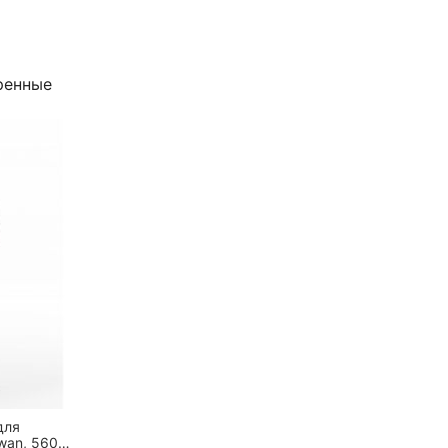
ренные
для
wan, 560