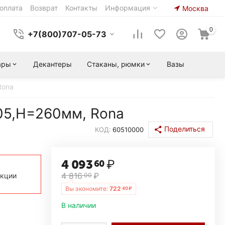
оплата
Возврат
Контакты
Информация
Москва
0
+7(800)707-05-73
ары
Декантеры
Стаканы, рюмки
Вазы
Rona
105,H=260мм, Rona
Поделиться
КОД:
60510000
4 093
₽
60
4 816
₽
акции
00
Вы экономите:
722
40
₽
В наличии