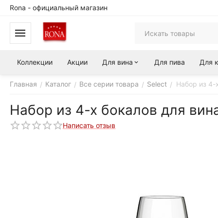
Rona - официальный магазин
Коллекции
Акции
Для вина
Для пива
Для 
Главная
Каталог
Все серии товара
Select
Набор из 4-
/
/
/
/
Набор из 4-х бокалов для вин
Написать отзыв