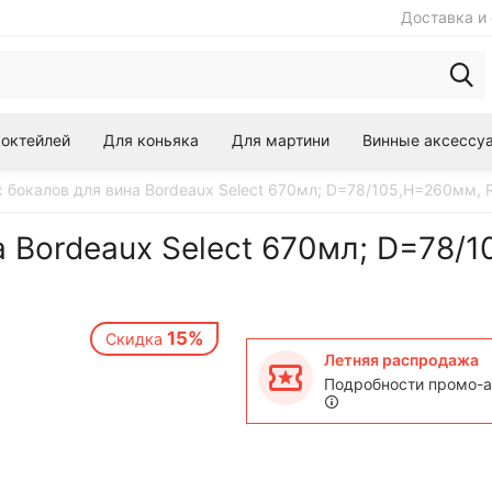
Доставка и 
коктейлей
Для коньяка
Для мартини
Винные аксессу
х бокалов для вина Bordeaux Select 670мл; D=78/105,H=260мм, 
а Bordeaux Select 670мл; D=78/
15%
Скидка
Летняя распродажа
Подробности промо-