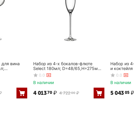
 для вина
Набор из 4-х бокалов-флюте
Набор из 4
л;
Select 180мл; D=48/65,H=275мм,
и коктейля
Rona
Rona
D=12,5,H=2
0.0
0.0
В наличии
В наличии
4 013
₽
5 043
70
05
₽
4 722
₽
00