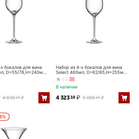
-х бокалов для вина
Набор из 4-х бокалов для вина
мл; D=55/78,H=240мм,
Select 460мл; D=62/85,H=255мм,
Rona
0.0
В наличии
₽
4 323
₽
10
4 838
₽
5 086
₽
00
00
15%