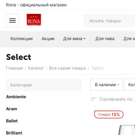
Rona - официальный магазин
Коллекции
Акции
Для вина
Для пива
Для 
Select
Главная
Каталог
Все серии товара
Select
/
/
/
В наличии
Ко
Категории
Ambiente
Сортировать по:
Aram
15%
Скидка
Ballet
Brilliant