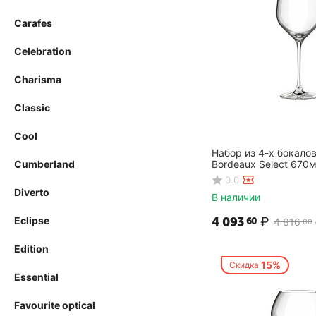
Carafes
Celebration
Charisma
Classic
Cool
Набор из 4-х бокалов
Cumberland
Bordeaux Select 670м
D=78/105,H=260мм, 
0.0
Diverto
В наличии
Eclipse
4 093
₽
60
4 816
00
Edition
15%
Скидка
Essential
Favourite optical