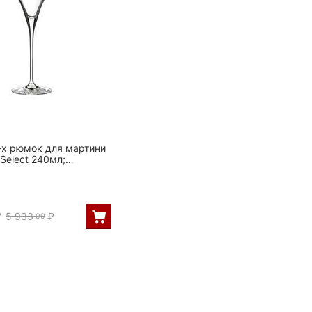
-х рюмок для мартини
 Select 240мл;
3см, Rona
₽
5 933
₽
00