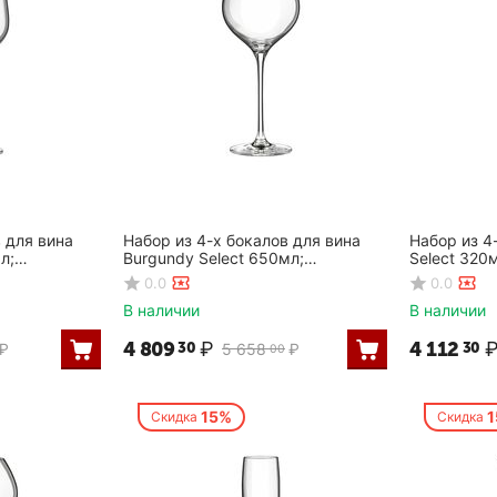
 для вина
Набор из 4-х бокалов для вина
Набор из 4
л;
Burgundy Select 650мл;
Select 320
Rona
D=7/11,H=25см, Rona
Rona
0.0
0.0
В наличии
В наличии
4 809
₽
4 112
30
30
₽
5 658
₽
00
15%
Скидка
Скидка