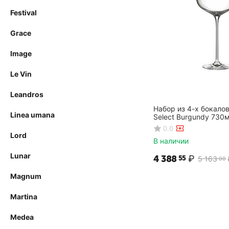
Festival
Grace
Image
Le Vin
Leandros
Набор из 4-х бокалов
Linea umana
Select Burgundy 730м
D=85/125,H=250мм, 
0.0
Lord
В наличии
Lunar
4 388
₽
55
5 163
00
Magnum
Martina
Medea