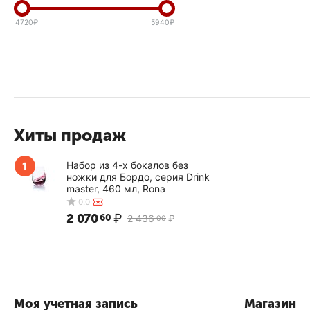
4720
₽
5940
₽
Хиты продаж
Набор из 4-х бокалов без
1
ножки для Бордо, серия Drink
master, 460 мл, Rona
2 070
₽
60
2 436
₽
00
Моя учетная запись
Магазин