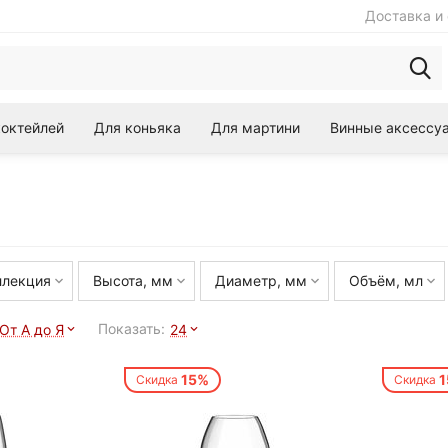
Доставка и 
коктейлей
Для коньяка
Для мартини
Винные аксессу
ллекция
Высота, мм
Диаметр, мм
Объём, мл
Показать:
От А до Я
24
15%
Скидка
Скидка