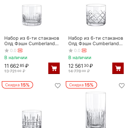
Набор из 6-ти стаканов
Набор из 6-ти стаканов
Олд Фэшн Cumberland
Олд Фэшн Cumberland
370мл; D=85,H=85мм,
370мл; D=85,H=85мм,
0.0
0.0
Rona
Rona
В наличии
В наличии
11 662
₽
12 561
₽
85
30
13 721
₽
14 778
₽
00
00
15%
15%
Скидка
Скидка