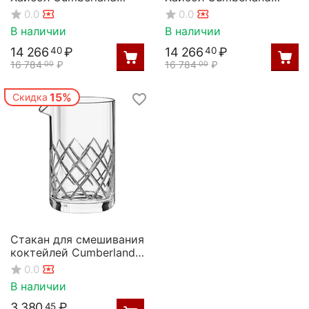
390мл; D=70,H=135мм,
390мл; D=70,H=135мм,
0.0
0.0
Rona
Rona
В наличии
В наличии
14 266
₽
14 266
₽
40
40
16 784
₽
16 784
₽
00
00
15%
Скидка
Стакан для смешивания
коктейлей Cumberland
0,6л; D=95,H=146мм,
0.0
Rona
В наличии
3 380
₽
45