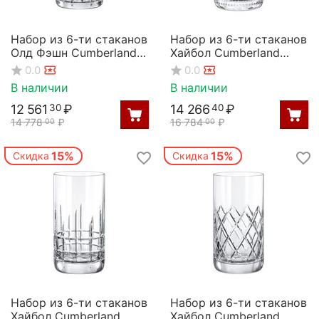
Набор из 6-ти стаканов
Набор из 6-ти стаканов
Олд Фэшн Cumberland
Хайбол Cumberland
370мл; D=85,H=85мм,
390мл; D=70,H=135мм,
0.0
0.0
Rona
Rona
В наличии
В наличии
12 561
₽
14 266
₽
30
40
14 778
₽
16 784
₽
00
00
15%
15%
Скидка
Скидка
Набор из 6-ти стаканов
Набор из 6-ти стаканов
Хайбол Cumberland
Хайбол Cumberland