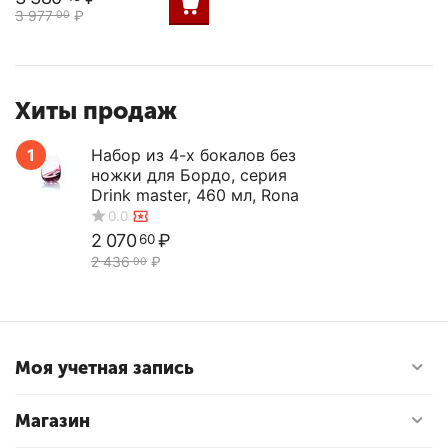
3 977
₽
00
Хиты продаж
1
Набор из 4-х бокалов без
ножки для Бордо, серия
Drink master, 460 мл, Rona
2 070
₽
60
2 436
₽
00
Моя учетная запись
Магазин
0.0