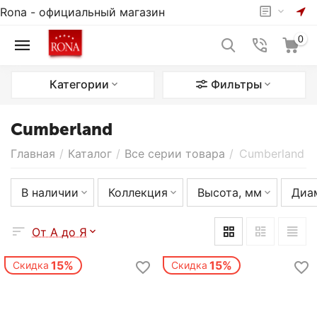
Rona - официальный магазин
0
Категории
Фильтры
Cumberland
Главная
/
Каталог
/
Все серии товара
/
Cumberland
В наличии
Коллекция
Высота, мм
Диа
От А до Я
15%
15%
Скидка
Скидка