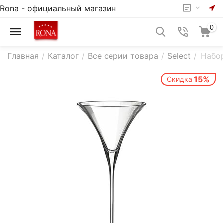
Rona - официальный магазин
0
Главная
/
Каталог
/
Все серии товара
/
Select
/
Набор
15%
Скидка