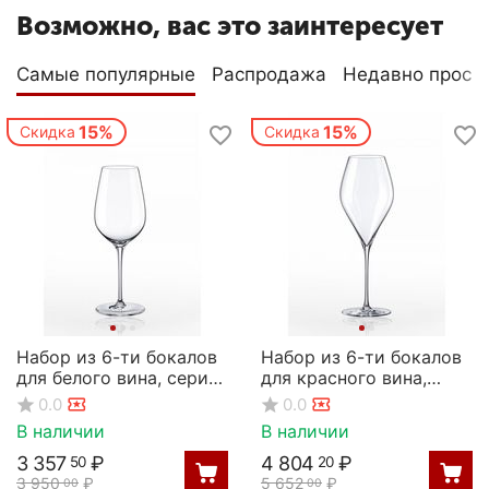
Возможно, вас это заинтересует
Самые популярные
Распродажа
Недавно просм
15%
15%
Скидка
Скидка
Набор из 6-ти бокалов
Набор из 6-ти бокалов
для белого вина, серия
для красного вина,
Prestige, 340 мл, Rona
серия Swan, 560 мл,
0.0
0.0
Rona
В наличии
В наличии
3 357
₽
4 804
₽
50
20
3 950
₽
5 652
₽
00
00