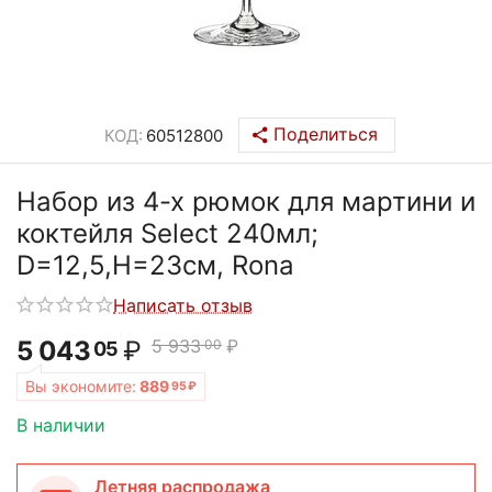
Поделиться
КОД:
60512800
Набор из 4-х рюмок для мартини и
коктейля Select 240мл;
D=12,5,H=23см, Rona
Написать отзыв
5 043
₽
5 933
₽
00
05
Вы экономите:
889
95
₽
В наличии
Летняя распродажа