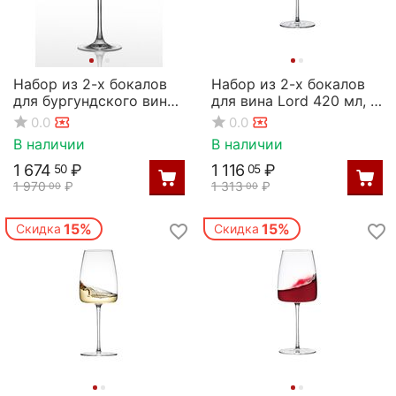
Набор из 2-х бокалов
Набор из 2-х бокалов
для бургундского вина,
для вина Lord 420 мл, D
серия Magnum, 650 мл,
79 мм, H 220 мм, Rona
0.0
0.0
Rona
В наличии
В наличии
1 674
₽
1 116
₽
50
05
1 970
₽
1 313
₽
00
00
15%
15%
Скидка
Скидка