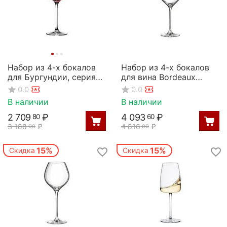
Набор из 4-х бокалов
Набор из 4-х бокалов
для Бургундии, серия
для вина Bordeaux
Charisma, 720 мл, Rona
Select 670мл;
0.0
0.0
D=78/105,H=260мм,
В наличии
В наличии
Rona
2 709
₽
4 093
₽
80
60
3 188
₽
4 816
₽
00
00
15%
15%
Скидка
Скидка