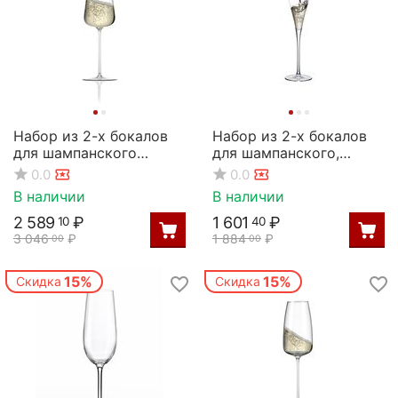
Набор из 2-х бокалов
Набор из 2-х бокалов
для шампанского
для шампанского,
Polaris 380 мл, D 80 мм,
серия Grace, 280 мл,
0.0
0.0
H 250 мм, Rona
Rona
В наличии
В наличии
2 589
₽
1 601
₽
10
40
3 046
₽
1 884
₽
00
00
15%
15%
Скидка
Скидка