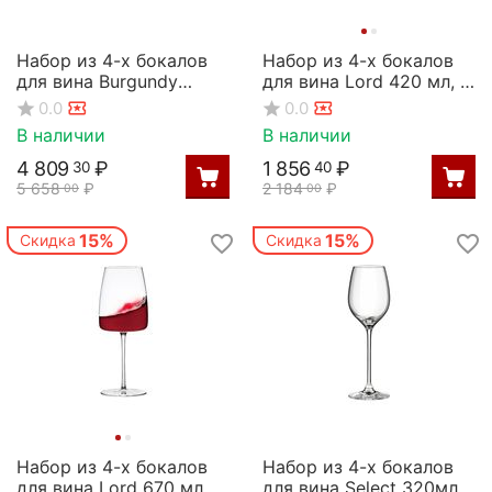
Набор из 4-х бокалов
Набор из 4-х бокалов
для вина Burgundy
для вина Lord 420 мл, D
Select 650мл;
79 мм, H 220 мм, Rona
0.0
0.0
D=7/11,H=25см, Rona
В наличии
В наличии
4 809
₽
1 856
₽
30
40
5 658
₽
2 184
₽
00
00
15%
15%
Скидка
Скидка
Набор из 4-х бокалов
Набор из 4-х бокалов
для вина Lord 670 мл, D
для вина Select 320мл;