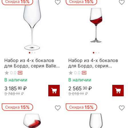
15%
15%
Скидка
Скидка
Набор из 4-х бокалов
Набор из 4-х бокалов
для Бордо, серия Ballet,
для Бордо, серия
740 мл, Rona
Charisma, 650 мл, Rona
0.0
0.0
В наличии
В наличии
3 185
₽
2 565
₽
80
30
3 748
₽
3 018
₽
00
00
15%
15%
Скидка
Скидка