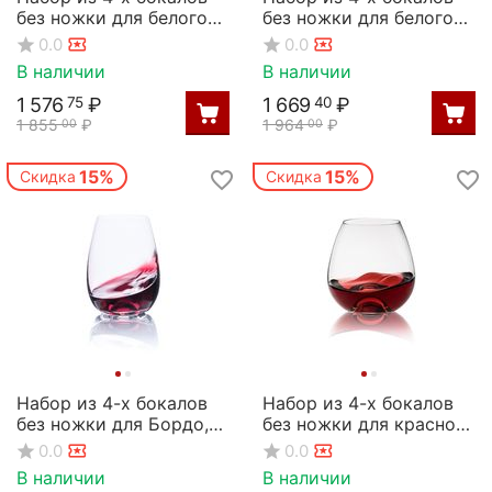
без ножки для белого
без ножки для белого
вина, серия Drink
вина, серия Drink
0.0
0.0
master, 220 мл, Rona
master, 330 мл, Rona
В наличии
В наличии
1 576
₽
1 669
₽
75
40
1 855
₽
1 964
₽
00
00
15%
15%
Скидка
Скидка
Набор из 4-х бокалов
Набор из 4-х бокалов
без ножки для Бордо,
без ножки для красного
серия Drink master, 460
вина, серия Drink
0.0
0.0
мл, Rona
master, 440 мл, Rona
В наличии
В наличии