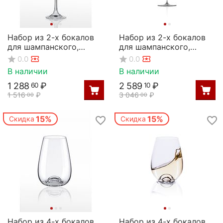
Набор из 2-х бокалов
Набор из 2-х бокалов
для шампанского,
для шампанского,
серия Magnum, 180 мл,
серия Orbital Ultra, 360
0.0
0.0
Rona
мл, Rona
В наличии
В наличии
1 288
₽
2 589
₽
60
10
1 516
₽
3 046
₽
00
00
15%
15%
Скидка
Скидка
Набор из 4-х бокалов
Набор из 4-х бокалов