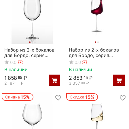
Набор из 2-х бокалов
Набор из 2-х бокалов
для Бордо, серия
для Бордо, серия
Magnum, 850 мл, Rona
Orbital Ultra, 770 мл,
0.0
0.0
Rona
В наличии
В наличии
1 858
₽
2 853
₽
95
45
2 187
₽
3 357
₽
00
00
15%
15%
Скидка
Скидка