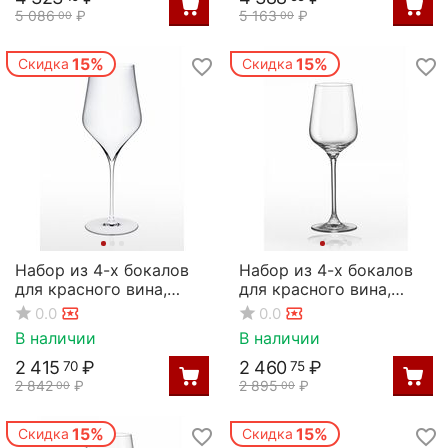
5 086
₽
5 163
₽
00
00
15%
15%
Скидка
Скидка
Набор из 4-х бокалов
Набор из 4-х бокалов
для красного вина,
для красного вина,
серия Ballet, 680 мл,
серия Charisma, 350 мл,
0.0
0.0
Rona
Rona
В наличии
В наличии
2 415
₽
2 460
₽
70
75
2 842
₽
2 895
₽
00
00
15%
15%
Скидка
Скидка