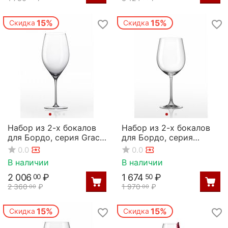
15%
15%
Скидка
Скидка
Набор из 2-х бокалов
Набор из 2-х бокалов
для Бордо, серия Grace,
для Бордо, серия
920 мл, Rona
Magnum, 610 мл, Rona
0.0
0.0
В наличии
В наличии
2 006
₽
1 674
₽
00
50
2 360
₽
1 970
₽
00
00
15%
15%
Скидка
Скидка