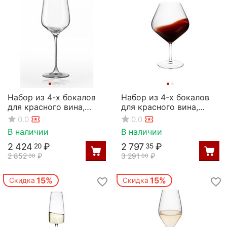
Набор из 4-х бокалов
Набор из 4-х бокалов
для красного вина,
для красного вина,
серия Charisma, 450 мл,
серия Piccolo, 890 мл,
0.0
0.0
Rona
Rona
В наличии
В наличии
2 424
₽
2 797
₽
20
35
2 852
₽
3 291
₽
00
00
15%
15%
Скидка
Скидка