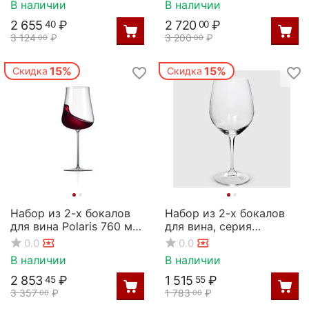
В наличии
В наличии
2 655
₽
2 720
₽
40
00
3 124
₽
3 200
₽
00
00
15%
15%
Скидка
Скидка
Набор из 2-х бокалов
Набор из 2-х бокалов
для вина Polaris 760 мл,
для вина, серия
D 105 мм, H 260 мм,
Magnum, 760 мл, Rona
0.0
0.0
Rona
В наличии
В наличии
2 853
₽
1 515
₽
45
55
3 357
₽
1 783
₽
00
00