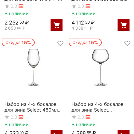
94 мм, H 240 мм, Rona
D=55/78,H=240мм,
0.0
0.0
Rona
В наличии
В наличии
2 252
₽
4 112
₽
50
30
2 650
₽
4 838
₽
00
00
15%
15%
Скидка
Скидка
Набор из 4-х бокалов
Набор из 4-х бокалов
для вина Select 460мл;
для вина Select
D=62/85,H=255мм,
Burgundy 730мл;
0.0
0.0
Rona
D=85/125,H=250мм,
В наличии
В наличии
Rona
4 323
₽
4 388
₽
10
55