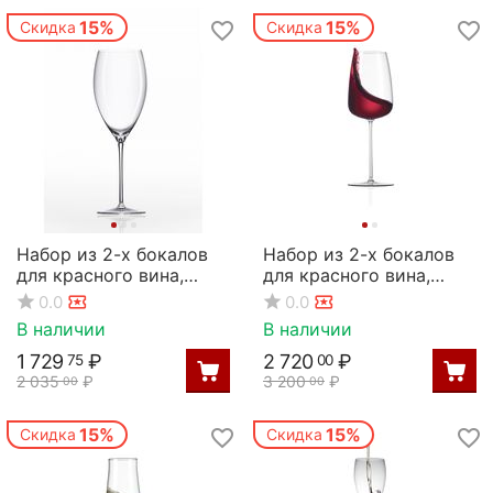
15%
15%
Скидка
Скидка
Набор из 2-х бокалов
Набор из 2-х бокалов
для красного вина,
для красного вина,
серия Grace, 580 мл,
серия Orbital Ultra, 540
0.0
0.0
Rona
мл, Rona
В наличии
В наличии
1 729
₽
2 720
₽
75
00
2 035
₽
3 200
₽
00
00
15%
15%
Скидка
Скидка