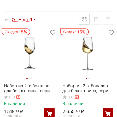
От А до Я
15%
15%
Скидка
Скидка
Набор из 2-х бокалов
Набор из 2-х бокалов
для белого вина, серия
для белого вина, серия
Magnum, 440 мл, Rona
Orbital Ultra, 480 мл,
0.0
0.0
Rona
В наличии
В наличии
1 518
₽
2 655
₽
10
40
1 786
₽
3 124
₽
00
00