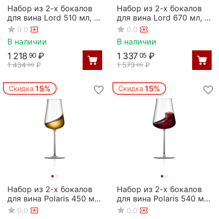
Набор из 2-х бокалов
Набор из 2-х бокалов
для вина Lord 510 мл, D
для вина Lord 670 мл, D
85 мм, H 230 мм, Rona
94 мм, H 240 мм, Rona
0.0
0.0
В наличии
В наличии
1 218
₽
1 337
₽
90
05
1 434
₽
1 573
₽
00
00
15%
15%
Скидка
Скидка
Набор из 2-х бокалов
Набор из 2-х бокалов
для вина Polaris 450 мл,
для вина Polaris 540 мл,
D 84 мм, H 240 мм,
D 98 мм, H 250 мм,
0.0
0.0
Rona
Rona